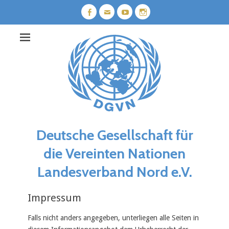
Weiter
zum
Facebook
E-
YouTube
Instagram
Mail
Inhalt
Deutsche Gesellschaft für
die Vereinten Nationen
Landesverband Nord e.V.
Impressum
Falls nicht anders angegeben, unterliegen alle Seiten in