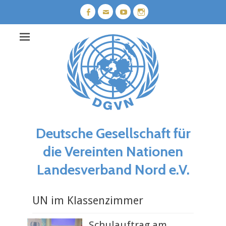
Weiter
zum
Facebook
E-
YouTube
Instagram
Mail
Inhalt
Deutsche Gesellschaft für
die Vereinten Nationen
Landesverband Nord e.V.
UN im Klassenzimmer
Schulauftrag am