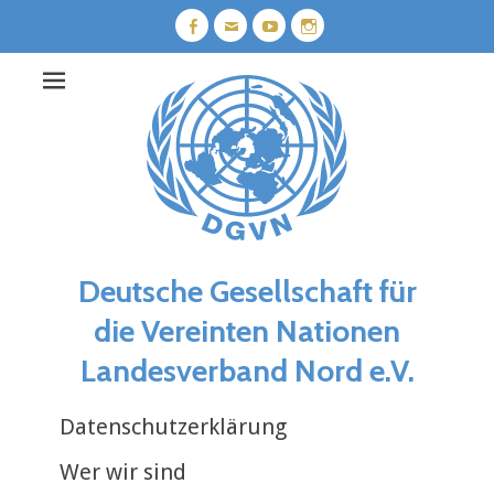
Weiter
zum
Facebook
E-
YouTube
Instagram
Mail
Inhalt
Deutsche Gesellschaft für
die Vereinten Nationen
Landesverband Nord e.V.
Datenschutzerklärung
Wer wir sind