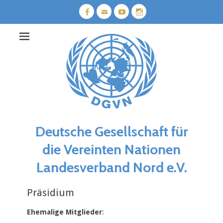
Weiter
zum
Facebook
E-
YouTube
Instagram
Mail
Inhalt
Deutsche Gesellschaft für
die Vereinten Nationen
Landesverband Nord e.V.
Präsidium
Ehemalige Mitglieder
: