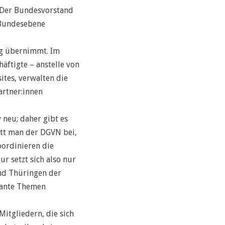
. Der Bundesvorstand
e Bundesebene
ng übernimmt. Im
ftigte – anstelle von
ites, verwalten die
artner:innen
 neu; daher gibt es
itt man der DGVN bei,
ordinieren die
ur setzt sich also nur
und Thüringen der
vante Themen
itgliedern, die sich