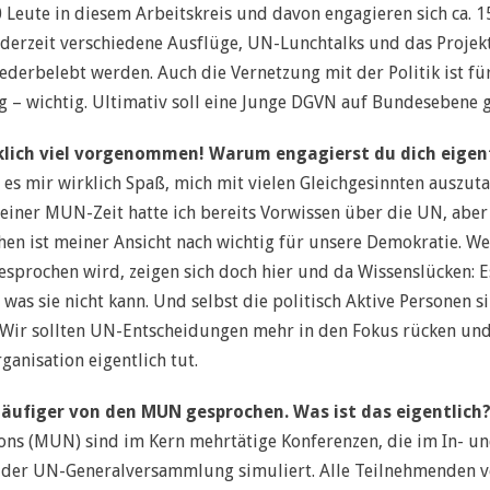
30 Leute in diesem Arbeitskreis und davon engagieren sich ca. 
d derzeit verschiedene Ausflüge, UN-Lunchtalks und das Proje
ederbelebt werden. Auch die Vernetzung mit der Politik ist für
g – wichtig. Ultimativ soll eine Junge DGVN auf Bundesebene
rklich viel vorgenommen! Warum engagierst du dich eigen
es mir wirklich Spaß, mich mit vielen Gleichgesinnten auszut
iner MUN-Zeit hatte ich bereits Vorwissen über die UN, aber i
hen ist meiner Ansicht nach wichtig für unsere Demokratie. We
sprochen wird, zeigen sich doch hier und da Wissenslücken: Es
as sie nicht kann. Und selbst die politisch Aktive Personen si
. Wir sollten UN-Entscheidungen mehr in den Fokus rücken u
ganisation eigentlich tut.
häufiger von den MUN gesprochen. Was ist das eigentlich
ns (MUN) sind im Kern mehrtätige Konferenzen, die im In- un
 der UN-Generalversammlung simuliert. Alle Teilnehmenden ve