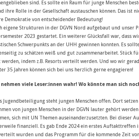
engeblieben sind. Es sollte ein Raum für junge Menschen best
d ihre Rolle in der Gesellschaft austauschen können. Das ist ni
re Demokratie von entscheidender Bedeutung!
h eigene Strukturen in der DGVN Nord aufgebaut und unser P
ester 2023 gestartet. Ein weiterer Glücksfall war, dass wir
stischen Schwerpunkts an der UHH gewinnen konnten. Es sollt
genseitig zu schätzen weiß und gut zusammenarbeitet. Stück für
rt werden, indem z.B. Resorts verteilt werden. Und wo wir ge
ter 35 Jahren können sich bei uns herzlich gerne engagieren!
f nehmen viele Leser:innen wahr! Wo könnte man sich noc
s Jugendbeteiligung steht jungen Menschen offen. Dort setzen 
timmen von jungen Menschen in der DGVN lauter gehört werde
men, sich mit UN Themen auseinanderzusetzten. Bei dieser Au
weile finanziell. Es gab Ende 2024 ein erstes Auftakttreffen i
verteilt wurden und das Programm für die kommende Zeit vors