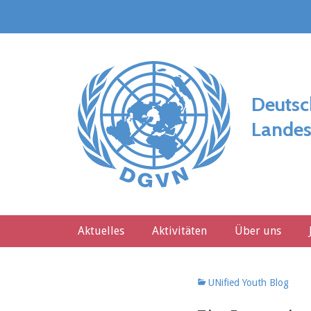
Weiter
zum
Inhalt
Deutsc
Landes
Hauptmenü
Aktuelles
Aktivitäten
Über uns
Kategorien
UNified Youth Blog