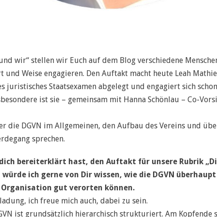
und wir“ stellen wir Euch auf dem Blog verschiedene Menschen 
rt und Weise engagieren. Den Auftakt macht heute Leah Mathies
tes juristisches Staatsexamen abgelegt und engagiert sich schon
sbesondere ist sie – gemeinsam mit Hanna Schönlau – Co-Vors
ber die DGVN im Allgemeinen, den Aufbau des Vereins und übe
rdegang sprechen.
ich bereiterklärt hast, den Auftakt für unsere Rubrik „D
ürde ich gerne von Dir wissen, wie die DGVN überhaupt 
r Organisation gut verorten können.
ladung, ich freue mich auch, dabei zu sein.
GVN ist grundsätzlich hierarchisch strukturiert. Am Kopfende 