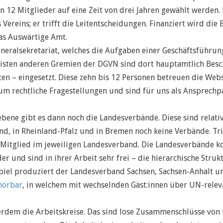
 12 Mitglieder auf eine Zeit von drei Jahren gewählt werden
 Vereins; er trifft die Leitentscheidungen. Finanziert wird di
as Auswärtige Amt.
eneralsekretariat, welches die Aufgaben einer Geschäftsführu
isten anderen Gremien der DGVN sind dort hauptamtlich Beschä
en – eingesetzt. Diese zehn bis 12 Personen betreuen die Webs
m rechtliche Fragestellungen und sind für uns als Ansprechp
ene gibt es dann noch die Landesverbände. Diese sind relativ
and, in Rheinland-Pfalz und in Bremen noch keine Verbände. Tr
Mitglied im jeweiligen Landesverband. Die Landesverbände ko
r und sind in ihrer Arbeit sehr frei – die hierarchische Strukt
spiel produziert der Landesverband Sachsen, Sachsen-Anhalt 
hörbar
, in welchem mit wechselnden Gäst:innen über UN-rele
dem die Arbeitskreise. Das sind lose Zusammenschlüsse von M