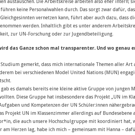
n austauschen. Die Arbeitskreise arbeiten also eher intern; si
ühren keine Personalwahlen durch. Das sorgt zwar dafür, das
 Gleichgesinnten vernetzen kann, führt aber auch dazu, dass di
enommen werden. Inhaltlich gibt es unter anderem Arbeitskre
eit, zur UN-Forschung oder zur Jugendbeteiligung.
wird das Ganze schon mal transparenter. Und wo genau e
 Studium gemerkt, dass mich internationale Themen aller Art
nderem bei verschiedenen Model United Nations (MUN) engagi
scht.
b es damals bereits eine kleine aktive Gruppe von jungen Me
ollten. Diese Gruppe hat insbesondere das Projekt „UN im K
e Aufgaben und Kompetenzen der UN Schüler:innen nähergebrac
as Projekt UN im Klassenzimmer allerdings auf Bundesebene a
r*in, die auch unsere Hochschulgruppe mit koordiniert hat, w
hr am Herzen lag, habe ich mich – gemeinsam mit Hanna – dafür