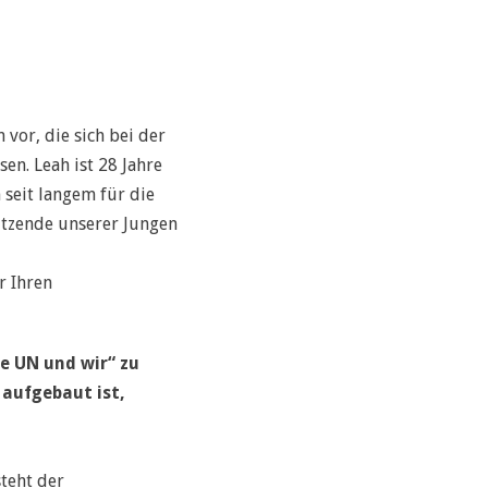
vor, die sich bei der
en. Leah ist 28 Jahre
 seit langem für die
itzende unserer Jungen
r Ihren
ie UN und wir“ zu
aufgebaut ist,
steht der