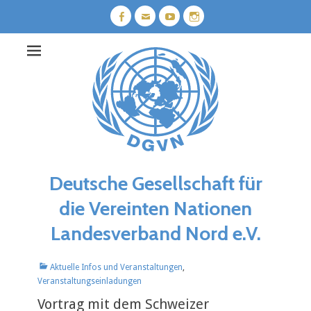
Weiter
zum
Facebook
E-
YouTube
Instagram
Mail
Inhalt
Deutsche Gesellschaft für
die Vereinten Nationen
Landesverband Nord e.V.
Kategorien
Aktuelle Infos und Veranstaltungen
,
Veranstaltungseinladungen
Vortrag mit dem Schweizer